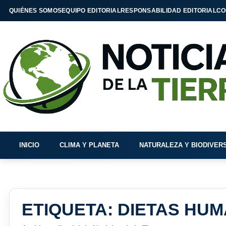
QUIÉNES SOMOS
EQUIPO EDITORIAL
RESPONSABILIDAD EDITORIAL
CO
INICIO
CLIMA Y PLANETA
NATURALEZA Y BIODIVER
ETIQUETA:
DIETAS HU