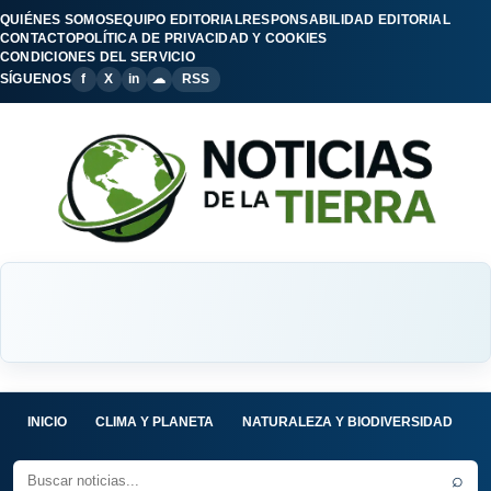
QUIÉNES SOMOS
EQUIPO EDITORIAL
RESPONSABILIDAD EDITORIAL
CONTACTO
POLÍTICA DE PRIVACIDAD Y COOKIES
CONDICIONES DEL SERVICIO
SÍGUENOS
f
X
in
☁
RSS
INICIO
CLIMA Y PLANETA
NATURALEZA Y BIODIVERSIDAD
C
⌕