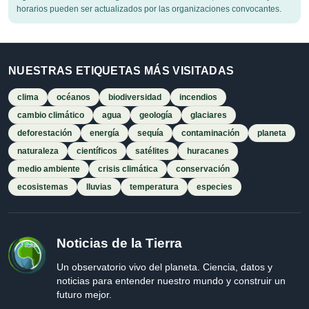
horarios pueden ser actualizados por las organizaciones convocantes.
NUESTRAS ETIQUETAS MÁS VISITADAS
clima
océanos
biodiversidad
incendios
cambio climático
agua
geología
glaciares
deforestación
energía
sequía
contaminación
planeta
naturaleza
científicos
satélites
huracanes
medio ambiente
crisis climática
conservación
ecosistemas
lluvias
temperatura
especies
Noticias de la Tierra
Un observatorio vivo del planeta. Ciencia, datos y
noticias para entender nuestro mundo y construir un
futuro mejor.