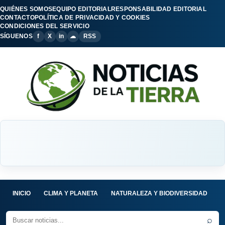
QUIÉNES SOMOS
EQUIPO EDITORIAL
RESPONSABILIDAD EDITORIAL
CONTACTO
POLÍTICA DE PRIVACIDAD Y COOKIES
CONDICIONES DEL SERVICIO
SÍGUENOS
f
X
in
☁
RSS
INICIO
CLIMA Y PLANETA
NATURALEZA Y BIODIVERSIDAD
C
⌕