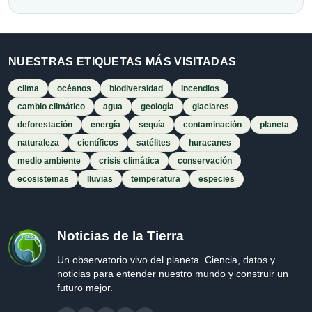
NUESTRAS ETIQUETAS MÁS VISITADAS
clima
océanos
biodiversidad
incendios
cambio climático
agua
geología
glaciares
deforestación
energía
sequía
contaminación
planeta
naturaleza
científicos
satélites
huracanes
medio ambiente
crisis climática
conservación
ecosistemas
lluvias
temperatura
especies
Noticias de la Tierra
Un observatorio vivo del planeta. Ciencia, datos y
noticias para entender nuestro mundo y construir un
futuro mejor.