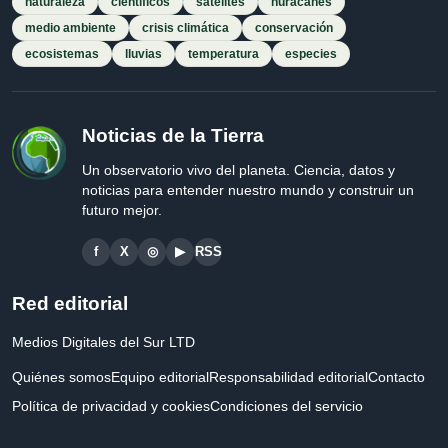
naturaleza
científicos
satélites
huracanes
medio ambiente
crisis climática
conservación
ecosistemas
lluvias
temperatura
especies
Noticias de la Tierra
Un observatorio vivo del planeta. Ciencia, datos y
noticias para entender nuestro mundo y construir un
futuro mejor.
f
X
◎
▶
RSS
Red editorial
Medios Digitales del Sur LTD
Quiénes somos
Equipo editorial
Responsabilidad editorial
Contacto
Política de privacidad y cookies
Condiciones del servicio