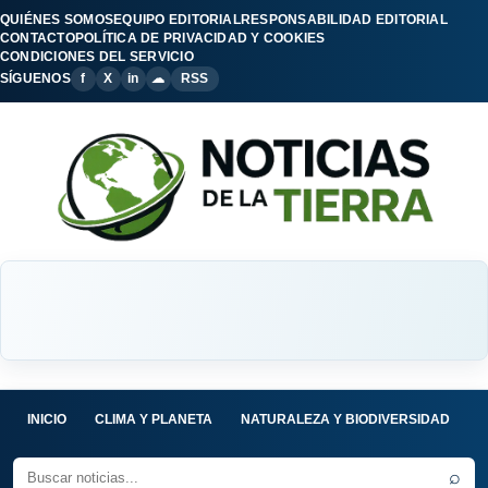
QUIÉNES SOMOS
EQUIPO EDITORIAL
RESPONSABILIDAD EDITORIAL
CONTACTO
POLÍTICA DE PRIVACIDAD Y COOKIES
CONDICIONES DEL SERVICIO
SÍGUENOS
f
X
in
☁
RSS
INICIO
CLIMA Y PLANETA
NATURALEZA Y BIODIVERSIDAD
C
⌕