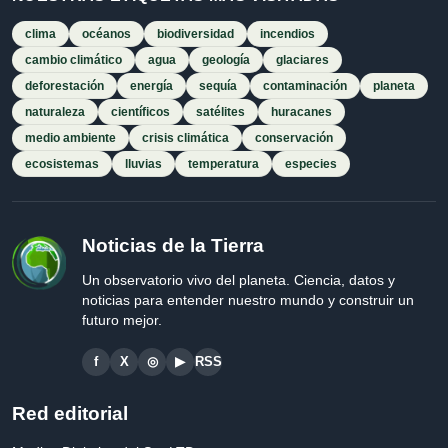
clima
océanos
biodiversidad
incendios
cambio climático
agua
geología
glaciares
deforestación
energía
sequía
contaminación
planeta
naturaleza
científicos
satélites
huracanes
medio ambiente
crisis climática
conservación
ecosistemas
lluvias
temperatura
especies
Noticias de la Tierra
Un observatorio vivo del planeta. Ciencia, datos y
noticias para entender nuestro mundo y construir un
futuro mejor.
f
X
◎
▶
RSS
Red editorial