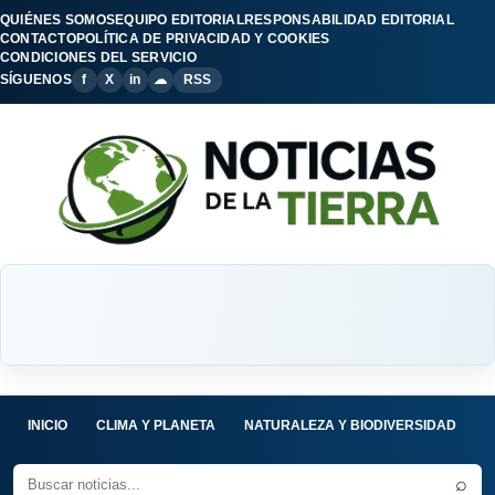
QUIÉNES SOMOS
EQUIPO EDITORIAL
RESPONSABILIDAD EDITORIAL
CONTACTO
POLÍTICA DE PRIVACIDAD Y COOKIES
CONDICIONES DEL SERVICIO
SÍGUENOS
f
X
in
☁
RSS
INICIO
CLIMA Y PLANETA
NATURALEZA Y BIODIVERSIDAD
C
⌕