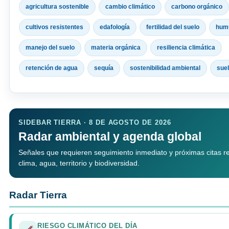
agricultura sostenible
cambio climático
carbono orgánico
cultivos resistentes
edafología
fertilidad del suelo
hum
manejo del suelo
materia orgánica
resiliencia climática
retención de agua
sequía
sostenibilidad ambiental
sue
SIDEBAR TIERRA · 8 DE AGOSTO DE 2026
Radar ambiental y agenda global
Señales que requieren seguimiento inmediato y próximas citas r
clima, agua, territorio y biodiversidad.
Radar Tierra
RIESGO CLIMÁTICO DEL DÍA