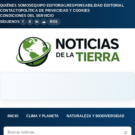
QUIÉNES SOMOS
EQUIPO EDITORIAL
RESPONSABILIDAD EDITORIAL
CONTACTO
POLÍTICA DE PRIVACIDAD Y COOKIES
CONDICIONES DEL SERVICIO
SÍGUENOS
f
X
in
☁
RSS
INICIO
CLIMA Y PLANETA
NATURALEZA Y BIODIVERSIDAD
C
⌕