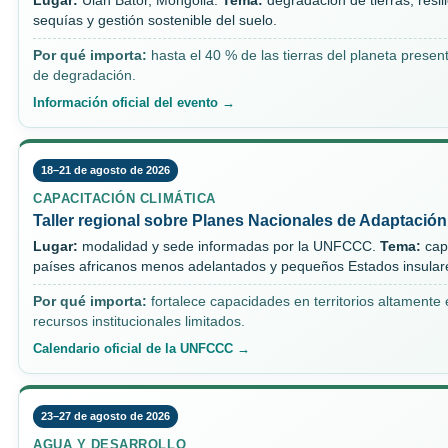
Lugar:
Ulán Bator, Mongolia.
Tema:
degradación de tierras, resil
sequías y gestión sostenible del suelo.
Por qué importa:
hasta el 40 % de las tierras del planeta presen
de degradación.
Información oficial del evento →
18–21 de agosto de 2026
CAPACITACIÓN CLIMÁTICA
Taller regional sobre Planes Nacionales de Adaptación
Lugar:
modalidad y sede informadas por la UNFCCC.
Tema:
cap
países africanos menos adelantados y pequeños Estados insular
Por qué importa:
fortalece capacidades en territorios altamente
recursos institucionales limitados.
Calendario oficial de la UNFCCC →
23–27 de agosto de 2026
AGUA Y DESARROLLO