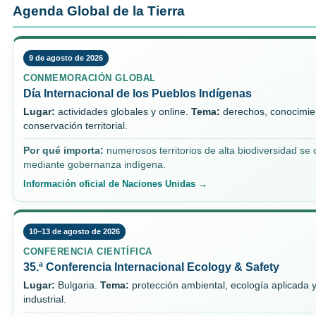
Agenda Global de la Tierra
9 de agosto de 2026
CONMEMORACIÓN GLOBAL
Día Internacional de los Pueblos Indígenas
Lugar:
actividades globales y online.
Tema:
derechos, conocimien
conservación territorial.
Por qué importa:
numerosos territorios de alta biodiversidad se
mediante gobernanza indígena.
Información oficial de Naciones Unidas →
10–13 de agosto de 2026
CONFERENCIA CIENTÍFICA
35.ª Conferencia Internacional Ecology & Safety
Lugar:
Bulgaria.
Tema:
protección ambiental, ecología aplicada 
industrial.