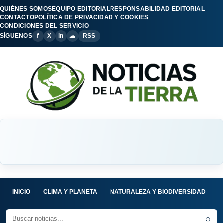
QUIÉNES SOMOS
EQUIPO EDITORIAL
RESPONSABILIDAD EDITORIAL
CONTACTO
POLÍTICA DE PRIVACIDAD Y COOKIES
CONDICIONES DEL SERVICIO
SÍGUENOS
f
X
in
☁
RSS
INICIO
CLIMA Y PLANETA
NATURALEZA Y BIODIVERSIDAD
C
⌕