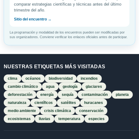
comparar estrategias científicas y técnicas antes del último
trimestre del año.
Sitio del encuentro →
La programación y modalidad de los encuentros pueden ser modificadas por
sus organizadores. Conviene verificar los enlaces oficiales antes de participar.
NUESTRAS ETIQUETAS MÁS VISITADAS
clima
océanos
biodiversidad
incendios
cambio climático
agua
geología
glaciares
deforestación
energía
sequía
contaminación
planeta
naturaleza
científicos
satélites
huracanes
medio ambiente
crisis climática
conservación
ecosistemas
lluvias
temperatura
especies