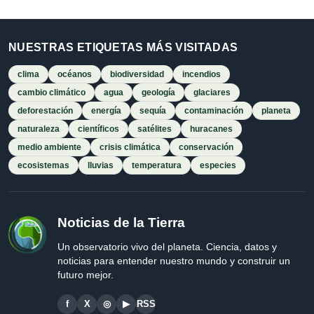
NUESTRAS ETIQUETAS MÁS VISITADAS
clima
océanos
biodiversidad
incendios
cambio climático
agua
geología
glaciares
deforestación
energía
sequía
contaminación
planeta
naturaleza
científicos
satélites
huracanes
medio ambiente
crisis climática
conservación
ecosistemas
lluvias
temperatura
especies
Noticias de la Tierra
Un observatorio vivo del planeta. Ciencia, datos y
noticias para entender nuestro mundo y construir un
futuro mejor.
f
X
◎
▶
RSS