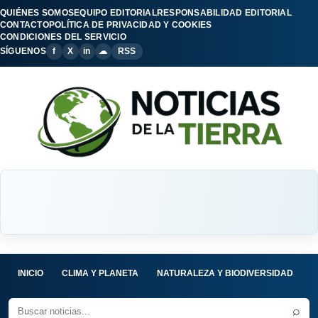
QUIÉNES SOMOS
EQUIPO EDITORIAL
RESPONSABILIDAD EDITORIAL
CONTACTO
POLÍTICA DE PRIVACIDAD Y COOKIES
CONDICIONES DEL SERVICIO
SÍGUENOS
f
X
in
☁
RSS
INICIO
CLIMA Y PLANETA
NATURALEZA Y BIODIVERSIDAD
C
⌕