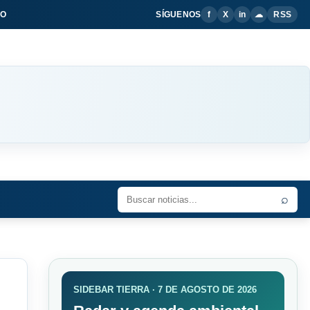
IO
SÍGUENOS
f
X
in
☁
RSS
⌕
SIDEBAR TIERRA · 7 DE AGOSTO DE 2026