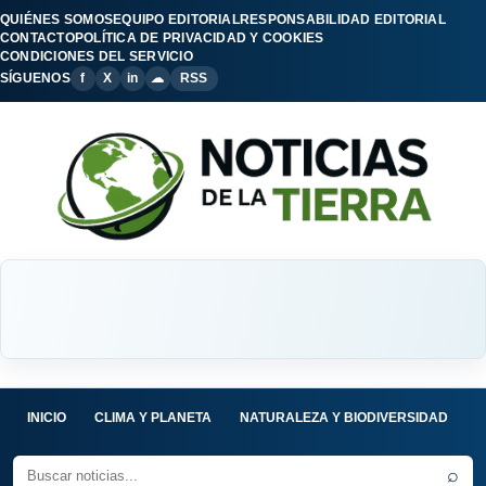
QUIÉNES SOMOS
EQUIPO EDITORIAL
RESPONSABILIDAD EDITORIAL
CONTACTO
POLÍTICA DE PRIVACIDAD Y COOKIES
CONDICIONES DEL SERVICIO
SÍGUENOS
f
X
in
☁
RSS
INICIO
CLIMA Y PLANETA
NATURALEZA Y BIODIVERSIDAD
C
⌕