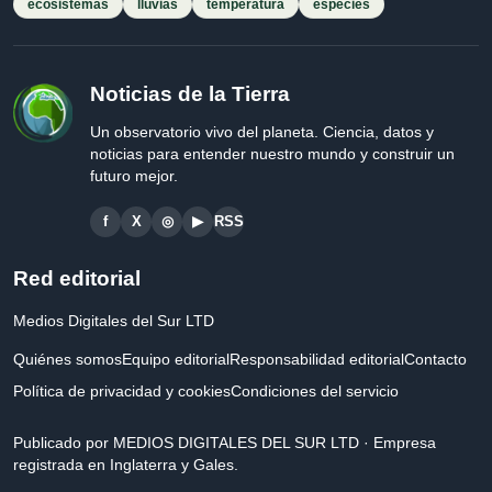
ecosistemas
lluvias
temperatura
especies
Noticias de la Tierra
Un observatorio vivo del planeta. Ciencia, datos y
noticias para entender nuestro mundo y construir un
futuro mejor.
f
X
◎
▶
RSS
Red editorial
Medios Digitales del Sur LTD
Quiénes somos
Equipo editorial
Responsabilidad editorial
Contacto
Política de privacidad y cookies
Condiciones del servicio
Publicado por MEDIOS DIGITALES DEL SUR LTD · Empresa
registrada en Inglaterra y Gales.