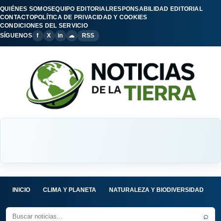
QUIÉNES SOMOS
EQUIPO EDITORIAL
RESPONSABILIDAD EDITORIAL
CONTACTO
POLÍTICA DE PRIVACIDAD Y COOKIES
CONDICIONES DEL SERVICIO
SÍGUENOS
f
X
in
☁
RSS
INICIO
CLIMA Y PLANETA
NATURALEZA Y BIODIVERSIDAD
C
⌕