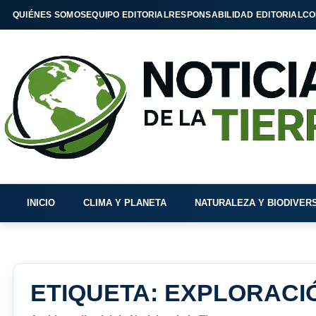
QUIÉNES SOMOS
EQUIPO EDITORIAL
RESPONSABILIDAD EDITORIAL
CO
INICIO
CLIMA Y PLANETA
NATURALEZA Y BIODIVER
ETIQUETA:
EXPLORACI