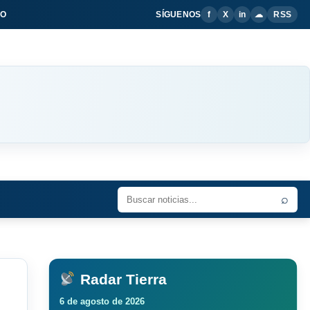
IO
SÍGUENOS
f
X
in
☁
RSS
⌕
Radar Tierra
6 de agosto de 2026