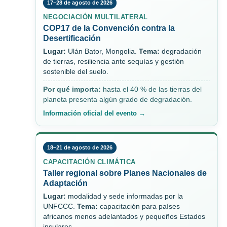
17–28 de agosto de 2026
NEGOCIACIÓN MULTILATERAL
COP17 de la Convención contra la
Desertificación
Lugar:
Ulán Bator, Mongolia.
Tema:
degradación
de tierras, resiliencia ante sequías y gestión
sostenible del suelo.
Por qué importa:
hasta el 40 % de las tierras del
planeta presenta algún grado de degradación.
Información oficial del evento →
18–21 de agosto de 2026
CAPACITACIÓN CLIMÁTICA
Taller regional sobre Planes Nacionales de
Adaptación
Lugar:
modalidad y sede informadas por la
UNFCCC.
Tema:
capacitación para países
africanos menos adelantados y pequeños Estados
insulares.