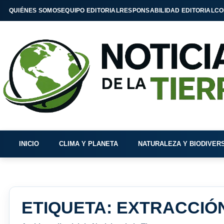
QUIÉNES SOMOS
EQUIPO EDITORIAL
RESPONSABILIDAD EDITORIAL
CO
INICIO
CLIMA Y PLANETA
NATURALEZA Y BIODIVER
ETIQUETA:
EXTRACCIÓ