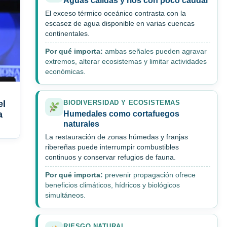
Aguas cálidas y ríos con poco caudal
El exceso térmico oceánico contrasta con la
escasez de agua disponible en varias cuencas
continentales.
Por qué importa:
ambas señales pueden agravar
extremos, alterar ecosistemas y limitar actividades
económicas.
el
BIODIVERSIDAD Y ECOSISTEMAS
a
Humedales como cortafuegos
naturales
La restauración de zonas húmedas y franjas
ribereñas puede interrumpir combustibles
continuos y conservar refugios de fauna.
Por qué importa:
prevenir propagación ofrece
beneficios climáticos, hídricos y biológicos
simultáneos.
RIESGO NATURAL