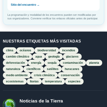
Sitio del encuentro →
La programación y modalidad de los encuentros pueden ser modificadas por
sus organizadores. Conviene verificar los enlaces oficiales antes de participar.
NUESTRAS ETIQUETAS MÁS VISITADAS
clima
océanos
biodiversidad
incendios
cambio climático
agua
geología
glaciares
deforestación
energía
sequía
contaminación
planeta
naturaleza
científicos
satélites
huracanes
medio ambiente
crisis climática
conservación
ecosistemas
lluvias
temperatura
especies
Noticias de la Tierra