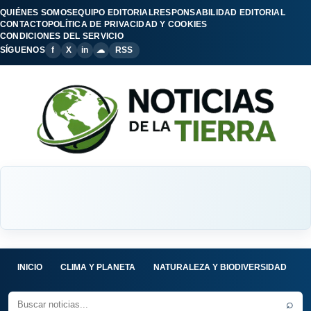
QUIÉNES SOMOS
EQUIPO EDITORIAL
RESPONSABILIDAD EDITORIAL
CONTACTO
POLÍTICA DE PRIVACIDAD Y COOKIES
CONDICIONES DEL SERVICIO
SÍGUENOS
f
X
in
☁
RSS
INICIO
CLIMA Y PLANETA
NATURALEZA Y BIODIVERSIDAD
C
⌕