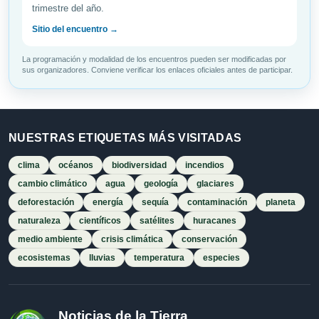
trimestre del año.
Sitio del encuentro →
La programación y modalidad de los encuentros pueden ser modificadas por
sus organizadores. Conviene verificar los enlaces oficiales antes de participar.
NUESTRAS ETIQUETAS MÁS VISITADAS
clima
océanos
biodiversidad
incendios
cambio climático
agua
geología
glaciares
deforestación
energía
sequía
contaminación
planeta
naturaleza
científicos
satélites
huracanes
medio ambiente
crisis climática
conservación
ecosistemas
lluvias
temperatura
especies
Noticias de la Tierra