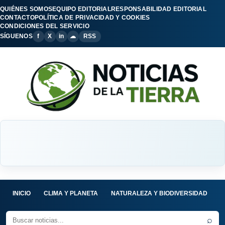
QUIÉNES SOMOS
EQUIPO EDITORIAL
RESPONSABILIDAD EDITORIAL
CONTACTO
POLÍTICA DE PRIVACIDAD Y COOKIES
CONDICIONES DEL SERVICIO
SÍGUENOS
f
X
in
☁
RSS
INICIO
CLIMA Y PLANETA
NATURALEZA Y BIODIVERSIDAD
C
⌕