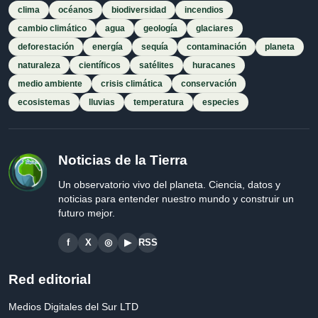
clima
océanos
biodiversidad
incendios
cambio climático
agua
geología
glaciares
deforestación
energía
sequía
contaminación
planeta
naturaleza
científicos
satélites
huracanes
medio ambiente
crisis climática
conservación
ecosistemas
lluvias
temperatura
especies
Noticias de la Tierra
Un observatorio vivo del planeta. Ciencia, datos y
noticias para entender nuestro mundo y construir un
futuro mejor.
f
X
◎
▶
RSS
Red editorial
Medios Digitales del Sur LTD