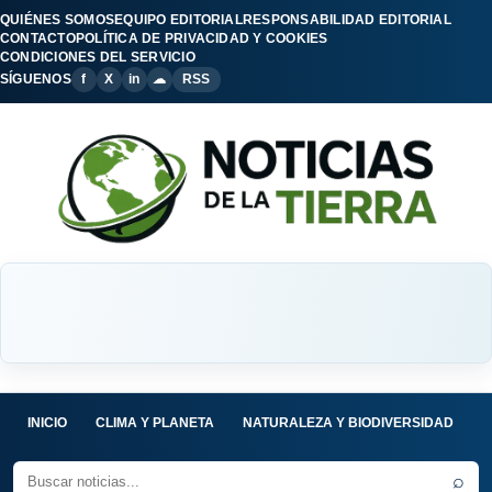
QUIÉNES SOMOS
EQUIPO EDITORIAL
RESPONSABILIDAD EDITORIAL
CONTACTO
POLÍTICA DE PRIVACIDAD Y COOKIES
CONDICIONES DEL SERVICIO
SÍGUENOS
f
X
in
☁
RSS
INICIO
CLIMA Y PLANETA
NATURALEZA Y BIODIVERSIDAD
C
⌕