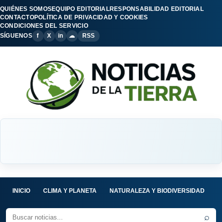
QUIÉNES SOMOS
EQUIPO EDITORIAL
RESPONSABILIDAD EDITORIAL
CONTACTO
POLÍTICA DE PRIVACIDAD Y COOKIES
CONDICIONES DEL SERVICIO
SÍGUENOS
f
X
in
☁
RSS
INICIO
CLIMA Y PLANETA
NATURALEZA Y BIODIVERSIDAD
C
⌕