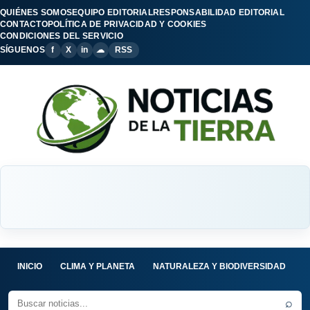
QUIÉNES SOMOS
EQUIPO EDITORIAL
RESPONSABILIDAD EDITORIAL
CONTACTO
POLÍTICA DE PRIVACIDAD Y COOKIES
CONDICIONES DEL SERVICIO
SÍGUENOS
f
X
in
☁
RSS
INICIO
CLIMA Y PLANETA
NATURALEZA Y BIODIVERSIDAD
C
⌕