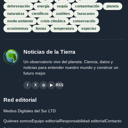
deforestación
energía
sequía
contaminación
planeta
naturaleza
científicos
satélites
huracanes
medio ambiente
crisis climática
conservación
ecosistemas
lluvias
temperatura
especies
Noticias de la Tierra
Un observatorio vivo del planeta. Ciencia, datos y
noticias para entender nuestro mundo y construir un
futuro mejor.
f
X
◎
▶
RSS
Red editorial
Medios Digitales del Sur LTD
Quiénes somos
Equipo editorial
Responsabilidad editorial
Contacto