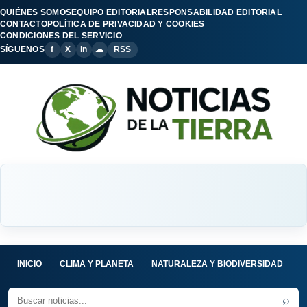
QUIÉNES SOMOS
EQUIPO EDITORIAL
RESPONSABILIDAD EDITORIAL
CONTACTO
POLÍTICA DE PRIVACIDAD Y COOKIES
CONDICIONES DEL SERVICIO
SÍGUENOS
f
X
in
☁
RSS
INICIO
CLIMA Y PLANETA
NATURALEZA Y BIODIVERSIDAD
C
⌕