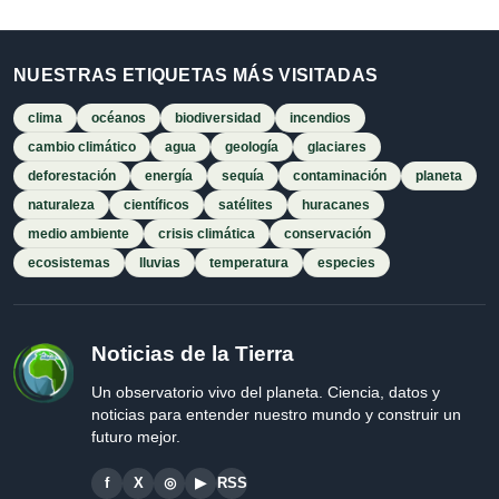
NUESTRAS ETIQUETAS MÁS VISITADAS
clima
océanos
biodiversidad
incendios
cambio climático
agua
geología
glaciares
deforestación
energía
sequía
contaminación
planeta
naturaleza
científicos
satélites
huracanes
medio ambiente
crisis climática
conservación
ecosistemas
lluvias
temperatura
especies
Noticias de la Tierra
Un observatorio vivo del planeta. Ciencia, datos y
noticias para entender nuestro mundo y construir un
futuro mejor.
f
X
◎
▶
RSS