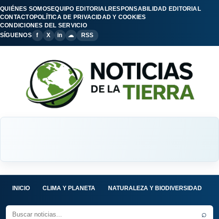
QUIÉNES SOMOS
EQUIPO EDITORIAL
RESPONSABILIDAD EDITORIAL
CONTACTO
POLÍTICA DE PRIVACIDAD Y COOKIES
CONDICIONES DEL SERVICIO
SÍGUENOS
f
X
in
☁
RSS
INICIO
CLIMA Y PLANETA
NATURALEZA Y BIODIVERSIDAD
C
⌕