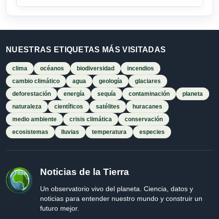
NUESTRAS ETIQUETAS MÁS VISITADAS
clima
océanos
biodiversidad
incendios
cambio climático
agua
geología
glaciares
deforestación
energía
sequía
contaminación
planeta
naturaleza
científicos
satélites
huracanes
medio ambiente
crisis climática
conservación
ecosistemas
lluvias
temperatura
especies
Noticias de la Tierra
Un observatorio vivo del planeta. Ciencia, datos y
noticias para entender nuestro mundo y construir un
futuro mejor.