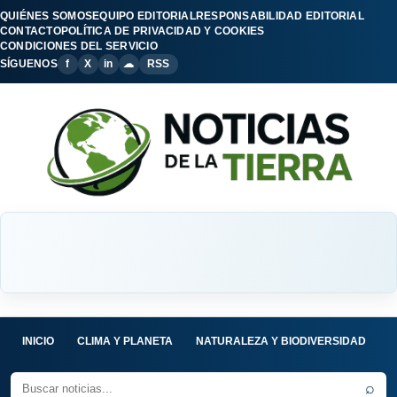
QUIÉNES SOMOS
EQUIPO EDITORIAL
RESPONSABILIDAD EDITORIAL
CONTACTO
POLÍTICA DE PRIVACIDAD Y COOKIES
CONDICIONES DEL SERVICIO
SÍGUENOS
f
X
in
☁
RSS
INICIO
CLIMA Y PLANETA
NATURALEZA Y BIODIVERSIDAD
C
⌕