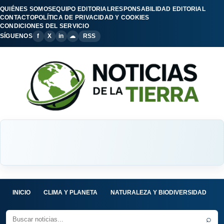
QUIÉNES SOMOS
EQUIPO EDITORIAL
RESPONSABILIDAD EDITORIAL
CONTACTO
POLÍTICA DE PRIVACIDAD Y COOKIES
CONDICIONES DEL SERVICIO
SÍGUENOS
f
X
in
☁
RSS
INICIO
CLIMA Y PLANETA
NATURALEZA Y BIODIVERSIDAD
C
⌕