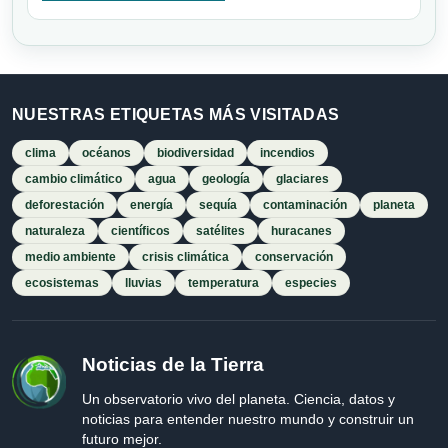
NUESTRAS ETIQUETAS MÁS VISITADAS
clima
océanos
biodiversidad
incendios
cambio climático
agua
geología
glaciares
deforestación
energía
sequía
contaminación
planeta
naturaleza
científicos
satélites
huracanes
medio ambiente
crisis climática
conservación
ecosistemas
lluvias
temperatura
especies
Noticias de la Tierra
Un observatorio vivo del planeta. Ciencia, datos y
noticias para entender nuestro mundo y construir un
futuro mejor.