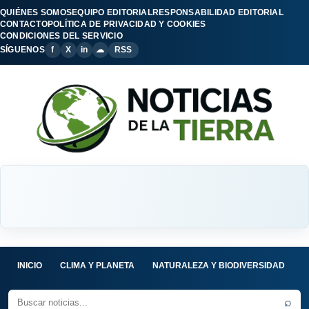
QUIÉNES SOMOS
EQUIPO EDITORIAL
RESPONSABILIDAD EDITORIAL
CONTACTO
POLÍTICA DE PRIVACIDAD Y COOKIES
CONDICIONES DEL SERVICIO
SÍGUENOS
f
X
in
☁
RSS
INICIO
CLIMA Y PLANETA
NATURALEZA Y BIODIVERSIDAD
C
⌕