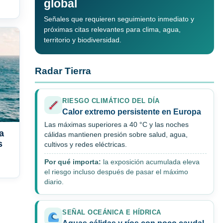
global
Señales que requieren seguimiento inmediato y
próximas citas relevantes para clima, agua,
territorio y biodiversidad.
Radar Tierra
RIESGO CLIMÁTICO DEL DÍA
Calor extremo persistente en Europa
Las máximas superiores a 40 °C y las noches
a
cálidas mantienen presión sobre salud, agua,
s
cultivos y redes eléctricas.
Por qué importa:
la exposición acumulada eleva
el riesgo incluso después de pasar el máximo
diario.
SEÑAL OCEÁNICA E HÍDRICA