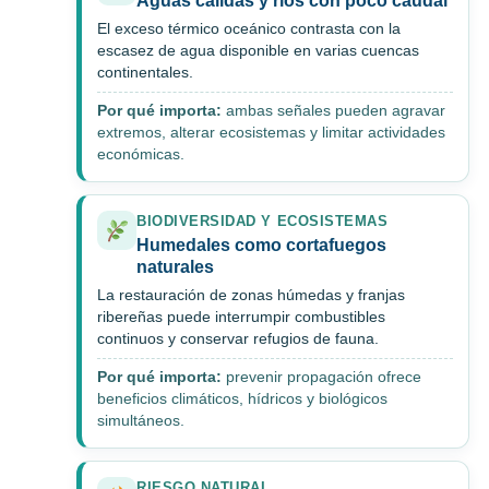
Aguas cálidas y ríos con poco caudal
El exceso térmico oceánico contrasta con la
escasez de agua disponible en varias cuencas
continentales.
Por qué importa:
ambas señales pueden agravar
extremos, alterar ecosistemas y limitar actividades
económicas.
BIODIVERSIDAD Y ECOSISTEMAS
Humedales como cortafuegos
naturales
La restauración de zonas húmedas y franjas
ribereñas puede interrumpir combustibles
continuos y conservar refugios de fauna.
Por qué importa:
prevenir propagación ofrece
beneficios climáticos, hídricos y biológicos
simultáneos.
RIESGO NATURAL