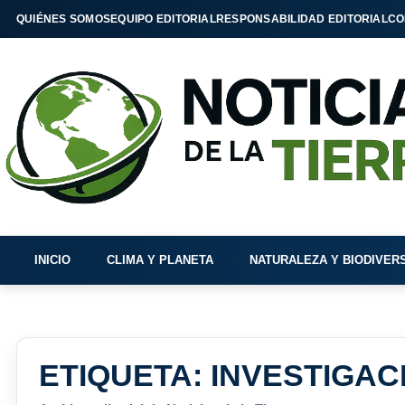
QUIÉNES SOMOS
EQUIPO EDITORIAL
RESPONSABILIDAD EDITORIAL
CO
INICIO
CLIMA Y PLANETA
NATURALEZA Y BIODIVER
ETIQUETA:
INVESTIGAC