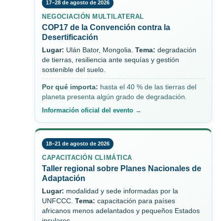
17–28 de agosto de 2026
NEGOCIACIÓN MULTILATERAL
COP17 de la Convención contra la
Desertificación
Lugar:
Ulán Bator, Mongolia.
Tema:
degradación
de tierras, resiliencia ante sequías y gestión
sostenible del suelo.
Por qué importa:
hasta el 40 % de las tierras del
planeta presenta algún grado de degradación.
Información oficial del evento →
18–21 de agosto de 2026
CAPACITACIÓN CLIMÁTICA
Taller regional sobre Planes Nacionales de
Adaptación
Lugar:
modalidad y sede informadas por la
UNFCCC.
Tema:
capacitación para países
africanos menos adelantados y pequeños Estados
insulares.