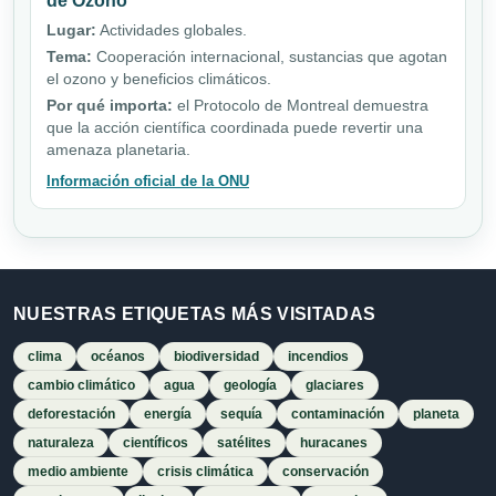
de Ozono
Lugar:
Actividades globales.
Tema:
Cooperación internacional, sustancias que agotan
el ozono y beneficios climáticos.
Por qué importa:
el Protocolo de Montreal demuestra
que la acción científica coordinada puede revertir una
amenaza planetaria.
Información oficial de la ONU
NUESTRAS ETIQUETAS MÁS VISITADAS
clima
océanos
biodiversidad
incendios
cambio climático
agua
geología
glaciares
deforestación
energía
sequía
contaminación
planeta
naturaleza
científicos
satélites
huracanes
medio ambiente
crisis climática
conservación