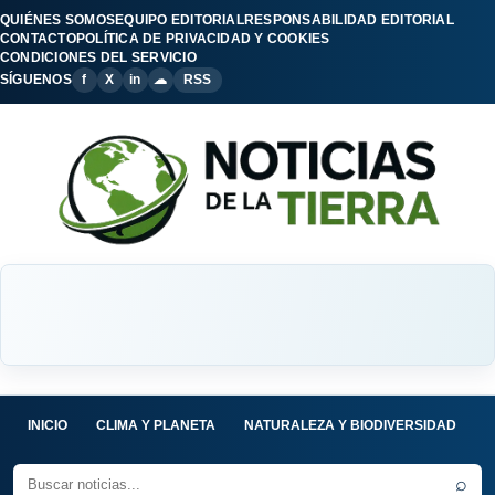
QUIÉNES SOMOS
EQUIPO EDITORIAL
RESPONSABILIDAD EDITORIAL
CONTACTO
POLÍTICA DE PRIVACIDAD Y COOKIES
CONDICIONES DEL SERVICIO
SÍGUENOS
f
X
in
☁
RSS
INICIO
CLIMA Y PLANETA
NATURALEZA Y BIODIVERSIDAD
C
⌕