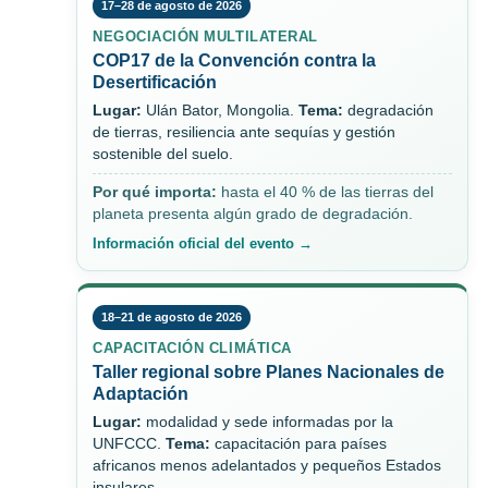
17–28 de agosto de 2026
NEGOCIACIÓN MULTILATERAL
COP17 de la Convención contra la
Desertificación
Lugar:
Ulán Bator, Mongolia.
Tema:
degradación
de tierras, resiliencia ante sequías y gestión
sostenible del suelo.
Por qué importa:
hasta el 40 % de las tierras del
planeta presenta algún grado de degradación.
Información oficial del evento →
18–21 de agosto de 2026
CAPACITACIÓN CLIMÁTICA
Taller regional sobre Planes Nacionales de
Adaptación
Lugar:
modalidad y sede informadas por la
UNFCCC.
Tema:
capacitación para países
africanos menos adelantados y pequeños Estados
insulares.