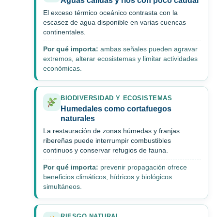
Aguas cálidas y ríos con poco caudal
El exceso térmico oceánico contrasta con la
escasez de agua disponible en varias cuencas
continentales.
Por qué importa:
ambas señales pueden agravar
extremos, alterar ecosistemas y limitar actividades
económicas.
BIODIVERSIDAD Y ECOSISTEMAS
Humedales como cortafuegos
naturales
La restauración de zonas húmedas y franjas
ribereñas puede interrumpir combustibles
continuos y conservar refugios de fauna.
Por qué importa:
prevenir propagación ofrece
beneficios climáticos, hídricos y biológicos
simultáneos.
RIESGO NATURAL