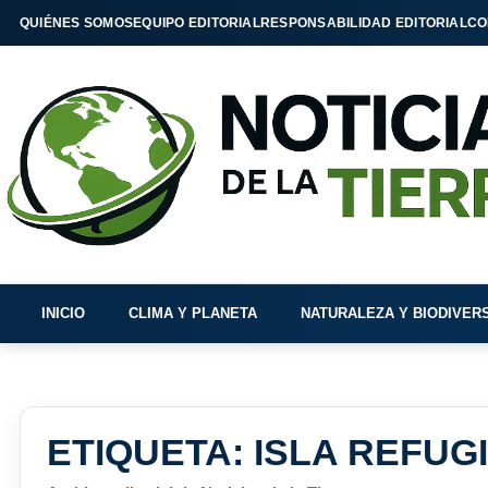
QUIÉNES SOMOS
EQUIPO EDITORIAL
RESPONSABILIDAD EDITORIAL
CO
INICIO
CLIMA Y PLANETA
NATURALEZA Y BIODIVER
ETIQUETA:
ISLA REFUG