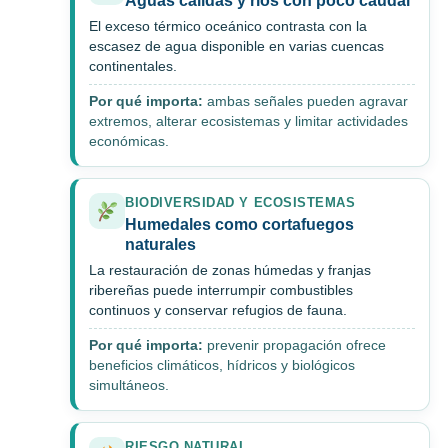
Aguas cálidas y ríos con poco caudal
El exceso térmico oceánico contrasta con la
escasez de agua disponible en varias cuencas
continentales.
Por qué importa:
ambas señales pueden agravar
extremos, alterar ecosistemas y limitar actividades
económicas.
BIODIVERSIDAD Y ECOSISTEMAS
Humedales como cortafuegos
naturales
La restauración de zonas húmedas y franjas
ribereñas puede interrumpir combustibles
continuos y conservar refugios de fauna.
Por qué importa:
prevenir propagación ofrece
beneficios climáticos, hídricos y biológicos
simultáneos.
RIESGO NATURAL