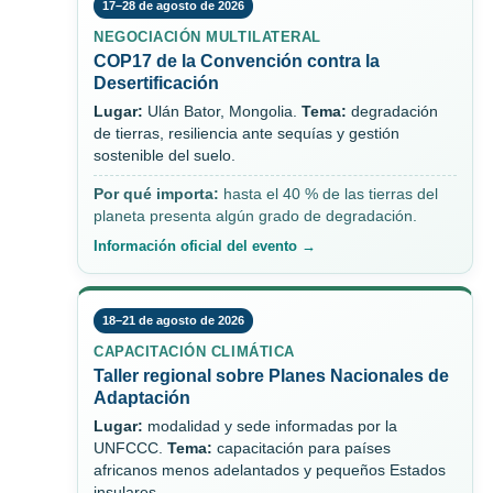
17–28 de agosto de 2026
NEGOCIACIÓN MULTILATERAL
COP17 de la Convención contra la
Desertificación
Lugar:
Ulán Bator, Mongolia.
Tema:
degradación
de tierras, resiliencia ante sequías y gestión
sostenible del suelo.
Por qué importa:
hasta el 40 % de las tierras del
planeta presenta algún grado de degradación.
Información oficial del evento →
18–21 de agosto de 2026
CAPACITACIÓN CLIMÁTICA
Taller regional sobre Planes Nacionales de
Adaptación
Lugar:
modalidad y sede informadas por la
UNFCCC.
Tema:
capacitación para países
africanos menos adelantados y pequeños Estados
insulares.