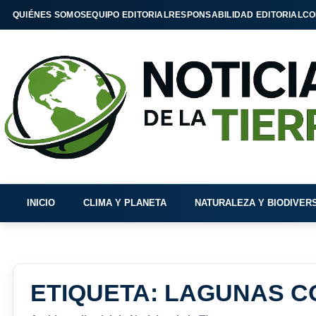
QUIÉNES SOMOS
EQUIPO EDITORIAL
RESPONSABILIDAD EDITORIAL
CO
INICIO
CLIMA Y PLANETA
NATURALEZA Y BIODIVER
ETIQUETA:
LAGUNAS C