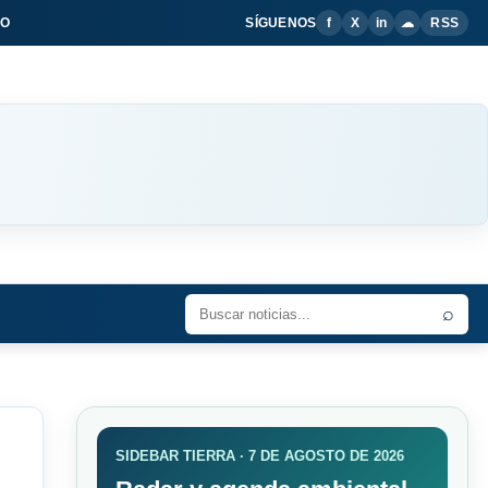
IO
SÍGUENOS
f
X
in
☁
RSS
⌕
SIDEBAR TIERRA · 7 DE AGOSTO DE 2026