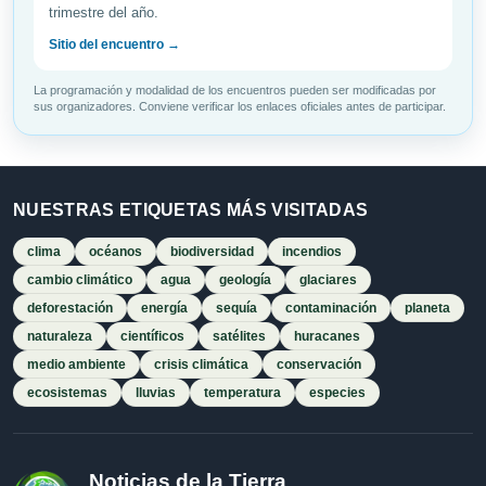
trimestre del año.
Sitio del encuentro →
La programación y modalidad de los encuentros pueden ser modificadas por
sus organizadores. Conviene verificar los enlaces oficiales antes de participar.
NUESTRAS ETIQUETAS MÁS VISITADAS
clima
océanos
biodiversidad
incendios
cambio climático
agua
geología
glaciares
deforestación
energía
sequía
contaminación
planeta
naturaleza
científicos
satélites
huracanes
medio ambiente
crisis climática
conservación
ecosistemas
lluvias
temperatura
especies
Noticias de la Tierra