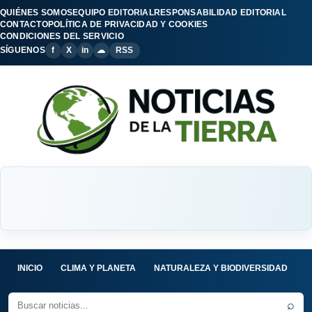
QUIÉNES SOMOS
EQUIPO EDITORIAL
RESPONSABILIDAD EDITORIAL
CONTACTO
POLÍTICA DE PRIVACIDAD Y COOKIES
CONDICIONES DEL SERVICIO
SÍGUENOS
f
X
in
☁
RSS
INICIO
CLIMA Y PLANETA
NATURALEZA Y BIODIVERSIDAD
C
⌕