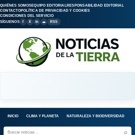
QUIÉNES SOMOS
EQUIPO EDITORIAL
RESPONSABILIDAD EDITORIAL
CONTACTO
POLÍTICA DE PRIVACIDAD Y COOKIES
CONDICIONES DEL SERVICIO
SÍGUENOS
f
X
in
☁
RSS
INICIO
CLIMA Y PLANETA
NATURALEZA Y BIODIVERSIDAD
C
⌕