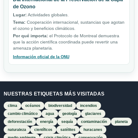
de Ozono
Lugar:
Actividades globales.
Tema:
Cooperación internacional, sustancias que agotan
el ozono y beneficios climáticos.
Por qué importa:
el Protocolo de Montreal demuestra
que la acción científica coordinada puede revertir una
amenaza planetaria.
Información oficial de la ONU
NUESTRAS ETIQUETAS MÁS VISITADAS
clima
océanos
biodiversidad
incendios
cambio climático
agua
geología
glaciares
deforestación
energía
sequía
contaminación
planeta
naturaleza
científicos
satélites
huracanes
medio ambiente
crisis climática
conservación