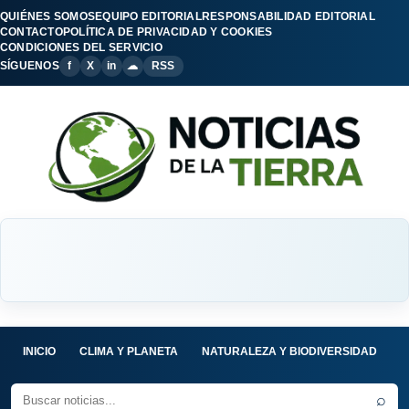
QUIÉNES SOMOS
EQUIPO EDITORIAL
RESPONSABILIDAD EDITORIAL
CONTACTO
POLÍTICA DE PRIVACIDAD Y COOKIES
CONDICIONES DEL SERVICIO
SÍGUENOS
f
X
in
☁
RSS
INICIO
CLIMA Y PLANETA
NATURALEZA Y BIODIVERSIDAD
C
⌕