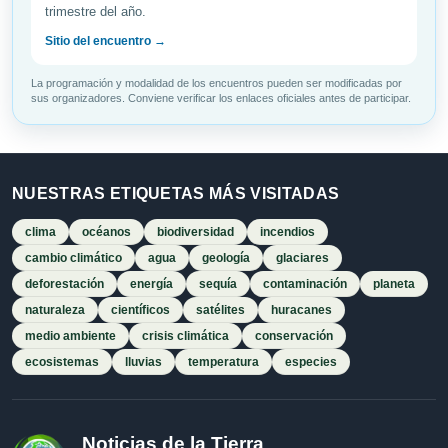
trimestre del año.
Sitio del encuentro →
La programación y modalidad de los encuentros pueden ser modificadas por
sus organizadores. Conviene verificar los enlaces oficiales antes de participar.
NUESTRAS ETIQUETAS MÁS VISITADAS
clima
océanos
biodiversidad
incendios
cambio climático
agua
geología
glaciares
deforestación
energía
sequía
contaminación
planeta
naturaleza
científicos
satélites
huracanes
medio ambiente
crisis climática
conservación
ecosistemas
lluvias
temperatura
especies
Noticias de la Tierra