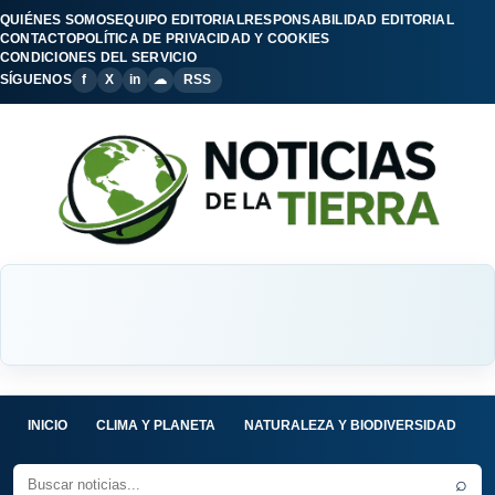
QUIÉNES SOMOS
EQUIPO EDITORIAL
RESPONSABILIDAD EDITORIAL
CONTACTO
POLÍTICA DE PRIVACIDAD Y COOKIES
CONDICIONES DEL SERVICIO
SÍGUENOS
f
X
in
☁
RSS
INICIO
CLIMA Y PLANETA
NATURALEZA Y BIODIVERSIDAD
C
⌕