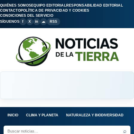
QUIÉNES SOMOS
EQUIPO EDITORIAL
RESPONSABILIDAD EDITORIAL
CONTACTO
POLÍTICA DE PRIVACIDAD Y COOKIES
CONDICIONES DEL SERVICIO
SÍGUENOS
f
X
in
☁
RSS
INICIO
CLIMA Y PLANETA
NATURALEZA Y BIODIVERSIDAD
C
⌕