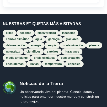
NUESTRAS ETIQUETAS MÁS VISITADAS
clima
océanos
biodiversidad
incendios
cambio climático
agua
geología
glaciares
deforestación
energía
sequía
contaminación
planeta
naturaleza
científicos
satélites
huracanes
medio ambiente
crisis climática
conservación
ecosistemas
lluvias
temperatura
especies
Noticias de la Tierra
Un observatorio vivo del planeta. Ciencia, datos y
noticias para entender nuestro mundo y construir un
futuro mejor.