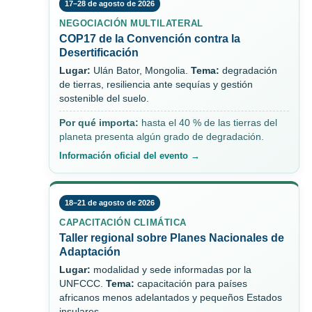
17–28 de agosto de 2026
NEGOCIACIÓN MULTILATERAL
COP17 de la Convención contra la
Desertificación
Lugar:
Ulán Bator, Mongolia.
Tema:
degradación
de tierras, resiliencia ante sequías y gestión
sostenible del suelo.
Por qué importa:
hasta el 40 % de las tierras del
planeta presenta algún grado de degradación.
Información oficial del evento →
18–21 de agosto de 2026
CAPACITACIÓN CLIMÁTICA
Taller regional sobre Planes Nacionales de
Adaptación
Lugar:
modalidad y sede informadas por la
UNFCCC.
Tema:
capacitación para países
africanos menos adelantados y pequeños Estados
insulares.