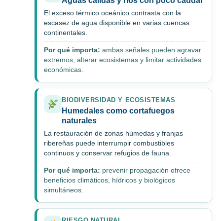
Aguas cálidas y ríos con poco caudal
El exceso térmico oceánico contrasta con la
escasez de agua disponible en varias cuencas
continentales.
Por qué importa:
ambas señales pueden agravar
extremos, alterar ecosistemas y limitar actividades
económicas.
BIODIVERSIDAD Y ECOSISTEMAS
Humedales como cortafuegos
naturales
La restauración de zonas húmedas y franjas
ribereñas puede interrumpir combustibles
continuos y conservar refugios de fauna.
Por qué importa:
prevenir propagación ofrece
beneficios climáticos, hídricos y biológicos
simultáneos.
RIESGO NATURAL