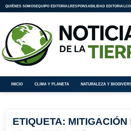
QUIÉNES SOMOS
EQUIPO EDITORIAL
RESPONSABILIDAD EDITORIAL
CO
INICIO
CLIMA Y PLANETA
NATURALEZA Y BIODIVER
ETIQUETA:
MITIGACIÓN