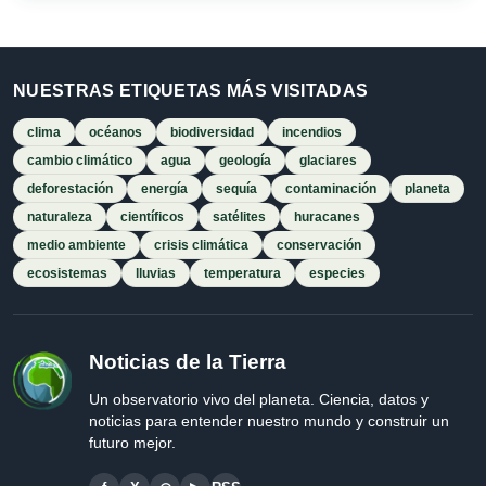
NUESTRAS ETIQUETAS MÁS VISITADAS
clima
océanos
biodiversidad
incendios
cambio climático
agua
geología
glaciares
deforestación
energía
sequía
contaminación
planeta
naturaleza
científicos
satélites
huracanes
medio ambiente
crisis climática
conservación
ecosistemas
lluvias
temperatura
especies
Noticias de la Tierra
Un observatorio vivo del planeta. Ciencia, datos y
noticias para entender nuestro mundo y construir un
futuro mejor.