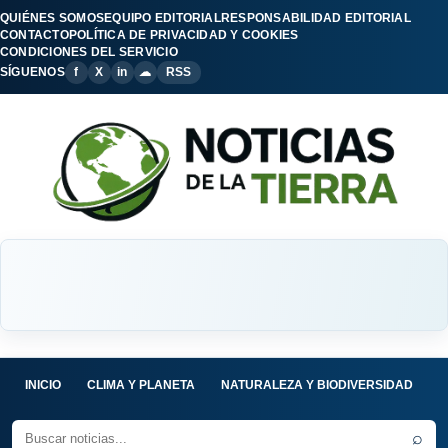
QUIÉNES SOMOS
EQUIPO EDITORIAL
RESPONSABILIDAD EDITORIAL
CONTACTO
POLÍTICA DE PRIVACIDAD Y COOKIES
CONDICIONES DEL SERVICIO
SÍGUENOS
f
X
in
☁
RSS
INICIO
CLIMA Y PLANETA
NATURALEZA Y BIODIVERSIDAD
C
⌕