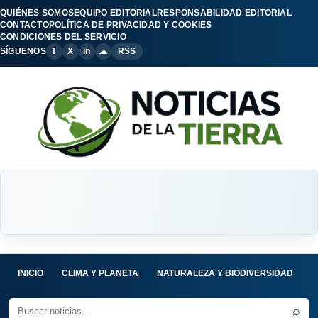
QUIÉNES SOMOS
EQUIPO EDITORIAL
RESPONSABILIDAD EDITORIAL
CONTACTO
POLÍTICA DE PRIVACIDAD Y COOKIES
CONDICIONES DEL SERVICIO
SÍGUENOS
f
X
in
☁
RSS
INICIO
CLIMA Y PLANETA
NATURALEZA Y BIODIVERSIDAD
C
⌕