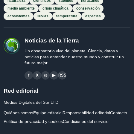
naturaleza
científicos
satélites
huracanes
medio ambiente
crisis climática
conservación
ecosistemas
lluvias
temperatura
especies
Noticias de la Tierra
Un observatorio vivo del planeta. Ciencia, datos y
noticias para entender nuestro mundo y construir un
futuro mejor.
f
X
◎
▶
RSS
Red editorial
Medios Digitales del Sur LTD
Quiénes somos
Equipo editorial
Responsabilidad editorial
Contacto
Política de privacidad y cookies
Condiciones del servicio