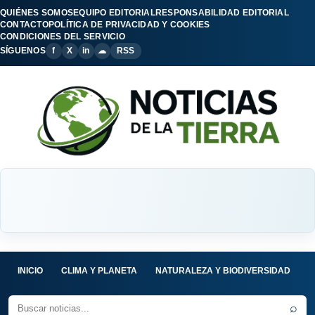
QUIÉNES SOMOS
EQUIPO EDITORIAL
RESPONSABILIDAD EDITORIAL
CONTACTO
POLÍTICA DE PRIVACIDAD Y COOKIES
CONDICIONES DEL SERVICIO
SÍGUENOS
f
X
in
☁
RSS
INICIO
CLIMA Y PLANETA
NATURALEZA Y BIODIVERSIDAD
C
⌕