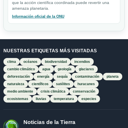
que la acción científica coordinada puede revertir una
amenaza planetaria.
Información oficial de la ONU
NUESTRAS ETIQUETAS MÁS VISITADAS
clima
océanos
biodiversidad
incendios
cambio climático
agua
geología
glaciares
deforestación
energía
sequía
contaminación
planeta
naturaleza
científicos
satélites
huracanes
medio ambiente
crisis climática
conservación
ecosistemas
lluvias
temperatura
especies
Noticias de la Tierra