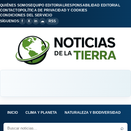
QUIÉNES SOMOS
EQUIPO EDITORIAL
RESPONSABILIDAD EDITORIAL
CONTACTO
POLÍTICA DE PRIVACIDAD Y COOKIES
CONDICIONES DEL SERVICIO
SÍGUENOS
f
X
in
☁
RSS
INICIO
CLIMA Y PLANETA
NATURALEZA Y BIODIVERSIDAD
C
⌕