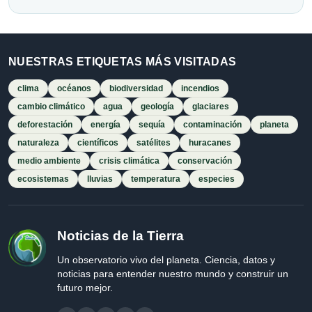
NUESTRAS ETIQUETAS MÁS VISITADAS
clima
océanos
biodiversidad
incendios
cambio climático
agua
geología
glaciares
deforestación
energía
sequía
contaminación
planeta
naturaleza
científicos
satélites
huracanes
medio ambiente
crisis climática
conservación
ecosistemas
lluvias
temperatura
especies
Noticias de la Tierra
Un observatorio vivo del planeta. Ciencia, datos y
noticias para entender nuestro mundo y construir un
futuro mejor.