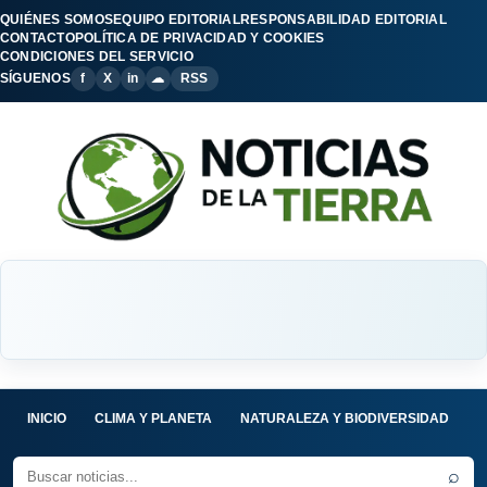
QUIÉNES SOMOS
EQUIPO EDITORIAL
RESPONSABILIDAD EDITORIAL
CONTACTO
POLÍTICA DE PRIVACIDAD Y COOKIES
CONDICIONES DEL SERVICIO
SÍGUENOS
f
X
in
☁
RSS
INICIO
CLIMA Y PLANETA
NATURALEZA Y BIODIVERSIDAD
C
⌕