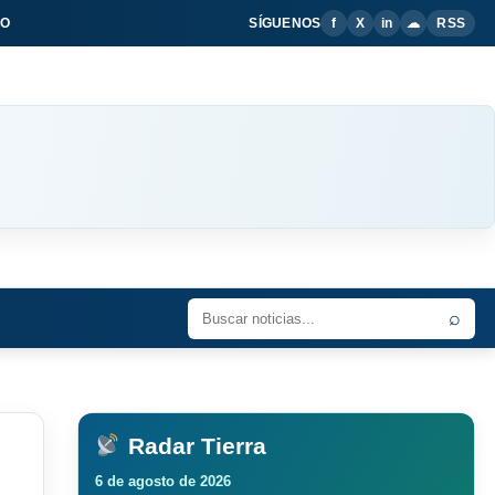
IO
SÍGUENOS
f
X
in
☁
RSS
⌕
Radar Tierra
6 de agosto de 2026