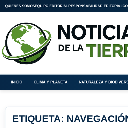
QUIÉNES SOMOS
EQUIPO EDITORIAL
RESPONSABILIDAD EDITORIAL
CO
INICIO
CLIMA Y PLANETA
NATURALEZA Y BIODIVER
ETIQUETA:
NAVEGACIÓN