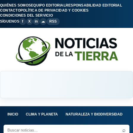
QUIÉNES SOMOS
EQUIPO EDITORIAL
RESPONSABILIDAD EDITORIAL
CONTACTO
POLÍTICA DE PRIVACIDAD Y COOKIES
CONDICIONES DEL SERVICIO
SÍGUENOS
f
X
in
☁
RSS
INICIO
CLIMA Y PLANETA
NATURALEZA Y BIODIVERSIDAD
C
⌕