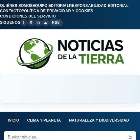
QUIÉNES SOMOS
EQUIPO EDITORIAL
RESPONSABILIDAD EDITORIAL
CONTACTO
POLÍTICA DE PRIVACIDAD Y COOKIES
CONDICIONES DEL SERVICIO
SÍGUENOS
f
X
in
☁
RSS
INICIO
CLIMA Y PLANETA
NATURALEZA Y BIODIVERSIDAD
C
⌕