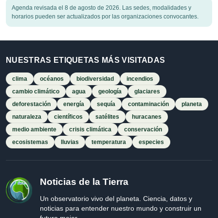
Agenda revisada el 8 de agosto de 2026. Las sedes, modalidades y
horarios pueden ser actualizados por las organizaciones convocantes.
NUESTRAS ETIQUETAS MÁS VISITADAS
clima
océanos
biodiversidad
incendios
cambio climático
agua
geología
glaciares
deforestación
energía
sequía
contaminación
planeta
naturaleza
científicos
satélites
huracanes
medio ambiente
crisis climática
conservación
ecosistemas
lluvias
temperatura
especies
Noticias de la Tierra
Un observatorio vivo del planeta. Ciencia, datos y
noticias para entender nuestro mundo y construir un