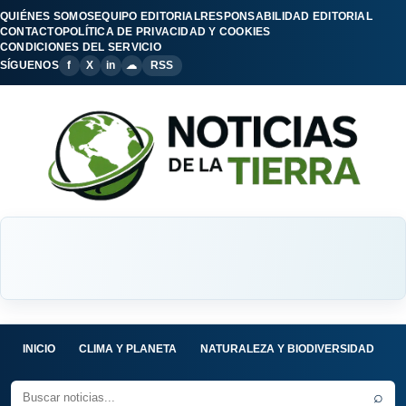
QUIÉNES SOMOS
EQUIPO EDITORIAL
RESPONSABILIDAD EDITORIAL
CONTACTO
POLÍTICA DE PRIVACIDAD Y COOKIES
CONDICIONES DEL SERVICIO
SÍGUENOS
f
X
in
☁
RSS
INICIO
CLIMA Y PLANETA
NATURALEZA Y BIODIVERSIDAD
C
⌕