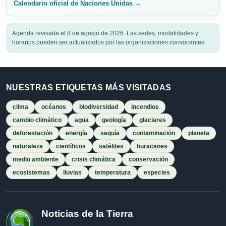
Calendario oficial de Naciones Unidas →
Agenda revisada el 8 de agosto de 2026. Las sedes, modalidades y
horarios pueden ser actualizados por las organizaciones convocantes.
NUESTRAS ETIQUETAS MÁS VISITADAS
clima
océanos
biodiversidad
incendios
cambio climático
agua
geología
glaciares
deforestación
energía
sequía
contaminación
planeta
naturaleza
científicos
satélites
huracanes
medio ambiente
crisis climática
conservación
ecosistemas
lluvias
temperatura
especies
Noticias de la Tierra