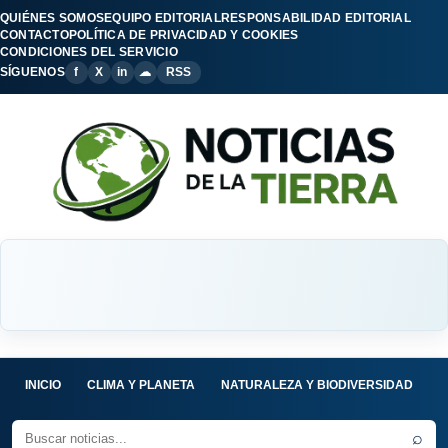
QUIÉNES SOMOS
EQUIPO EDITORIAL
RESPONSABILIDAD EDITORIAL
CONTACTO
POLÍTICA DE PRIVACIDAD Y COOKIES
CONDICIONES DEL SERVICIO
SÍGUENOS
f
X
in
☁
RSS
INICIO
CLIMA Y PLANETA
NATURALEZA Y BIODIVERSIDAD
C
⌕