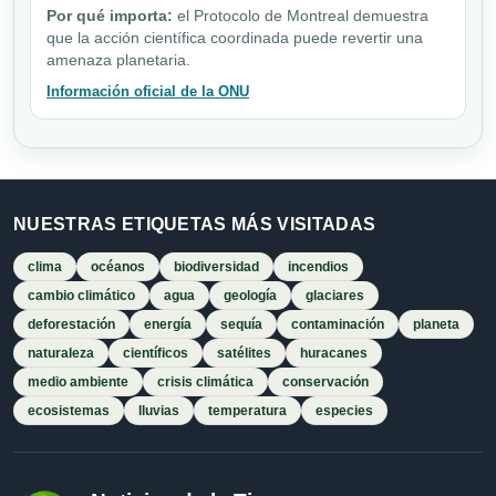
Por qué importa:
el Protocolo de Montreal demuestra
que la acción científica coordinada puede revertir una
amenaza planetaria.
Información oficial de la ONU
NUESTRAS ETIQUETAS MÁS VISITADAS
clima
océanos
biodiversidad
incendios
cambio climático
agua
geología
glaciares
deforestación
energía
sequía
contaminación
planeta
naturaleza
científicos
satélites
huracanes
medio ambiente
crisis climática
conservación
ecosistemas
lluvias
temperatura
especies