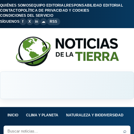
QUIÉNES SOMOS
EQUIPO EDITORIAL
RESPONSABILIDAD EDITORIAL
CONTACTO
POLÍTICA DE PRIVACIDAD Y COOKIES
CONDICIONES DEL SERVICIO
SÍGUENOS
f
X
in
☁
RSS
INICIO
CLIMA Y PLANETA
NATURALEZA Y BIODIVERSIDAD
C
⌕