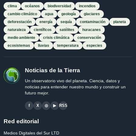
clima
océanos
biodiversidad
incendios
cambio climático
agua
geología
glaciares
deforestación
energía
sequía
contaminación
planeta
naturaleza
científicos
satélites
huracanes
medio ambiente
crisis climática
conservación
ecosistemas
lluvias
temperatura
especies
Noticias de la Tierra
Un observatorio vivo del planeta. Ciencia, datos y
noticias para entender nuestro mundo y construir un
futuro mejor.
f
X
◎
▶
RSS
Red editorial
Medios Digitales del Sur LTD