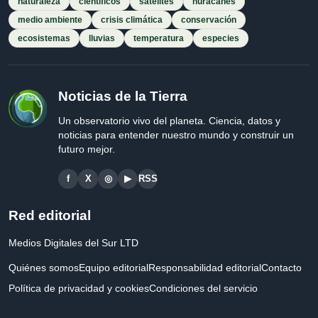
naturaleza
científicos
satélites
huracanes
medio ambiente
crisis climática
conservación
ecosistemas
lluvias
temperatura
especies
Noticias de la Tierra
Un observatorio vivo del planeta. Ciencia, datos y
noticias para entender nuestro mundo y construir un
futuro mejor.
f
X
◎
▶
RSS
Red editorial
Medios Digitales del Sur LTD
Quiénes somos
Equipo editorial
Responsabilidad editorial
Contacto
Política de privacidad y cookies
Condiciones del servicio