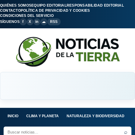
QUIÉNES SOMOS
EQUIPO EDITORIAL
RESPONSABILIDAD EDITORIAL
CONTACTO
POLÍTICA DE PRIVACIDAD Y COOKIES
CONDICIONES DEL SERVICIO
SÍGUENOS
f
X
in
☁
RSS
INICIO
CLIMA Y PLANETA
NATURALEZA Y BIODIVERSIDAD
C
⌕