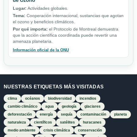
de Ozono
Lugar:
Actividades globales.
Tema:
Cooperación internacional, sustancias que agotan
el ozono y beneficios climáticos.
Por qué importa:
el Protocolo de Montreal demuestra
que la acción científica coordinada puede revertir una
amenaza planetaria.
Información oficial de la ONU
NUESTRAS ETIQUETAS MÁS VISITADAS
clima
océanos
biodiversidad
incendios
cambio climático
agua
geología
glaciares
deforestación
energía
sequía
contaminación
planeta
naturaleza
científicos
satélites
huracanes
medio ambiente
crisis climática
conservación