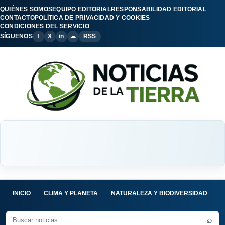
QUIÉNES SOMOS
EQUIPO EDITORIAL
RESPONSABILIDAD EDITORIAL
CONTACTO
POLÍTICA DE PRIVACIDAD Y COOKIES
CONDICIONES DEL SERVICIO
SÍGUENOS
f
X
in
☁
RSS
INICIO
CLIMA Y PLANETA
NATURALEZA Y BIODIVERSIDAD
C
⌕