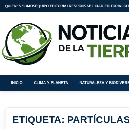
QUIÉNES SOMOS
EQUIPO EDITORIAL
RESPONSABILIDAD EDITORIAL
CO
INICIO
CLIMA Y PLANETA
NATURALEZA Y BIODIVER
ETIQUETA:
PARTÍCULAS