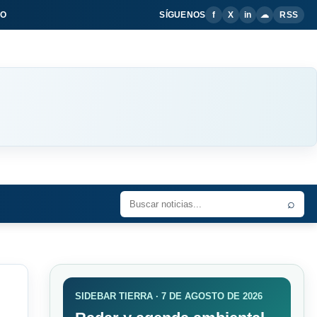
IO
SÍGUENOS
f
X
in
☁
RSS
⌕
SIDEBAR TIERRA · 7 DE AGOSTO DE 2026