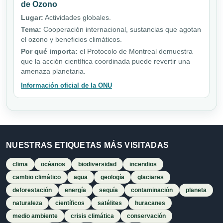
de Ozono
Lugar:
Actividades globales.
Tema:
Cooperación internacional, sustancias que agotan
el ozono y beneficios climáticos.
Por qué importa:
el Protocolo de Montreal demuestra
que la acción científica coordinada puede revertir una
amenaza planetaria.
Información oficial de la ONU
NUESTRAS ETIQUETAS MÁS VISITADAS
clima
océanos
biodiversidad
incendios
cambio climático
agua
geología
glaciares
deforestación
energía
sequía
contaminación
planeta
naturaleza
científicos
satélites
huracanes
medio ambiente
crisis climática
conservación