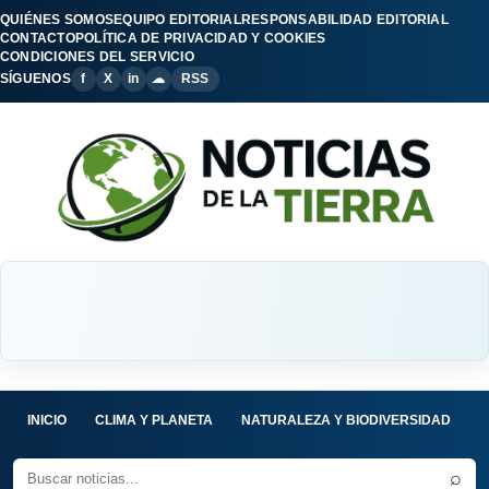
QUIÉNES SOMOS
EQUIPO EDITORIAL
RESPONSABILIDAD EDITORIAL
CONTACTO
POLÍTICA DE PRIVACIDAD Y COOKIES
CONDICIONES DEL SERVICIO
SÍGUENOS
f
X
in
☁
RSS
INICIO
CLIMA Y PLANETA
NATURALEZA Y BIODIVERSIDAD
C
⌕