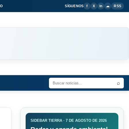
IO
SÍGUENOS
f
X
in
☁
RSS
⌕
SIDEBAR TIERRA · 7 DE AGOSTO DE 2026